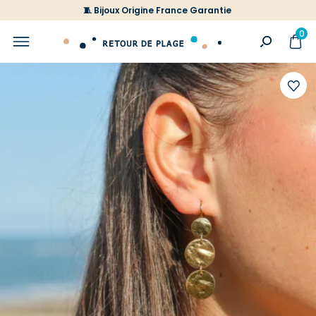
🧵 Bijoux Origine France Garantie
0
Ajoute
à
votre
liste
d'envi