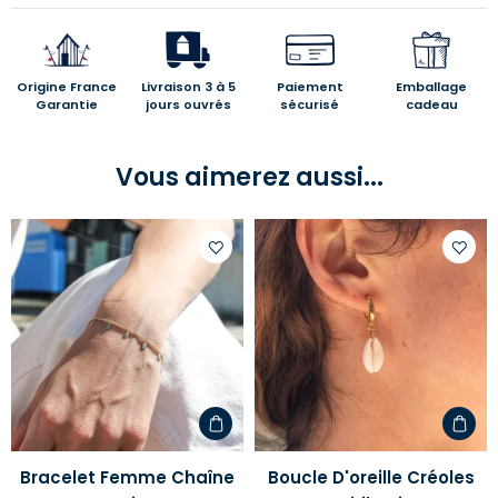
Origine France
Livraison 3 à 5
Paiement
Emballage
Garantie
jours ouvrés
sécurisé
cadeau
Vous aimerez aussi...
Ajouter
Ajoute
à
à
votre
votre
liste
liste
d'envies
d'envi
Bracelet Femme Chaîne
Boucle D'oreille Créoles