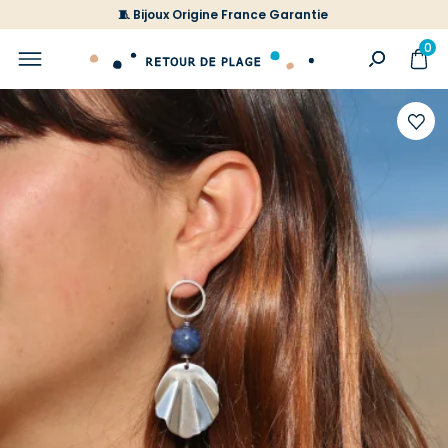
🧵 Bijoux Origine France Garantie
0
Ajoute
à
votre
liste
d'envi