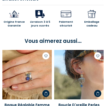
Origine France
Livraison 3 à 5
Paiement
Emballage
Garantie
jours ouvrés
sécurisé
cadeau
Vous aimerez aussi...
Ajouter
Ajoute
à
à
votre
votre
liste
liste
d'envies
d'envi
Bague Réglable Femme
Boucle D'oreille Perles