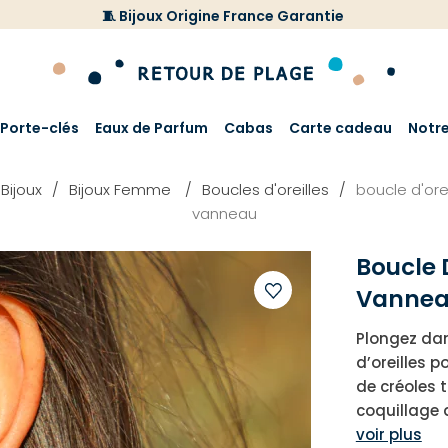
🧵 Bijoux Origine France Garantie
Porte-clés
Eaux de Parfum
Cabas
Carte cadeau
Notr
Bijoux
Bijoux Femme
Boucles d'oreilles
boucle d'ore
vanneau
Boucle D
Vanne
Ajouter
Plongez dan
à
d’oreilles 
votre
de créoles 
liste
coquillage 
d'envies
voir plus