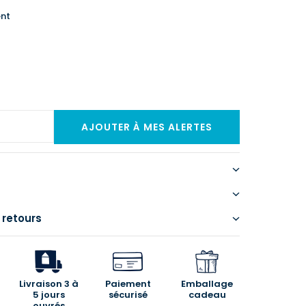
nt
 retours
Livraison 3 à
Paiement
Emballage
5 jours
sécurisé
cadeau
ouvrés