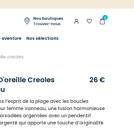
0
Nos boutiques
Trouvez-nous
e aventure
Nos sélections
ille creoles
'oreille Creoles
26 €
au
s l’esprit de la plage avec les boucles
pour femme Vanneau, une fusion harmonieuse
torsadées argentées avec un pendentif
argenté qui apporte une touche d’originalité.