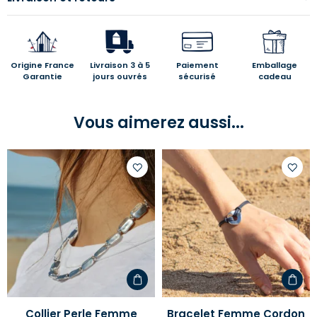
Origine France
Livraison 3 à 5
Paiement
Emballage
Garantie
jours ouvrés
sécurisé
cadeau
Vous aimerez aussi...
Ajouter
Ajoute
à
à
votre
votre
liste
liste
d'envies
d'envi
Collier Perle Femme
Bracelet Femme Cordon