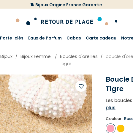
🧵 Bijoux Origine France Garantie
Porte-clés
Eaux de Parfum
Cabas
Carte cadeau
Notr
Bijoux
Bijoux Femme
Boucles d'oreilles
boucle d'or
tigre
Boucle 
Tigre
Ajouter
Les boucles 
à
plus
votre
liste
Couleur :
Ros
d'envies