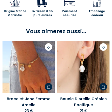
Origine France
Livraison 3 à 5
Paiement
Emballage
Garantie
jours ouvrés
sécurisé
cadeau
Vous aimerez aussi...
Ajouter
Ajoute
à
à
votre
votre
liste
liste
d'envies
d'envi
Bracelet Jonc Femme
Boucle D'oreille Créoles
Amelie
Pacifique
23 €
21 €