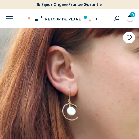
🧵 Bijoux Origine France Garantie
0
Ajoute
à
votre
liste
d'envi