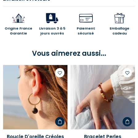
Origine France
Livraison 3 à 5
Paiement
Emballage
Garantie
jours ouvrés
sécurisé
cadeau
Vous aimerez aussi...
Ajouter
Ajoute
à
à
votre
votre
liste
liste
d'envies
d'envi
Boucle D'oreille Créoles
Bracelet Perles