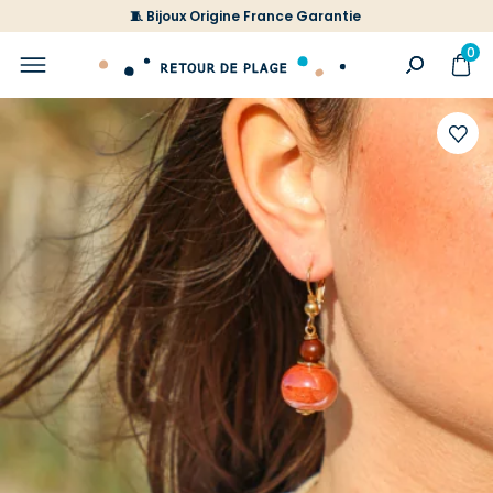
🧵 Bijoux Origine France Garantie
0
Ajoute
à
votre
liste
d'envi