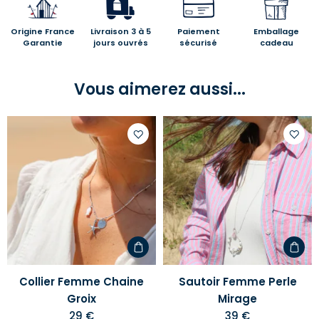
Origine France
Livraison 3 à 5
Paiement
Emballage
Garantie
jours ouvrés
sécurisé
cadeau
Vous aimerez aussi...
Ajouter
Ajoute
à
à
votre
votre
liste
liste
d'envies
d'envi
Collier Femme Chaine
Sautoir Femme Perle
Groix
Mirage
29 €
39 €