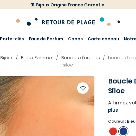
🧵 Bijoux Origine France Garantie
Porte-clés
Eaux de Parfum
Cabas
Carte cadeau
Notr
Bijoux
Bijoux Femme
Boucles d'oreilles
boucle d'or
siloe
Boucle 
Siloe
Ajouter
Affirmez vot
à
plus
votre
liste
Couleur :
Bleu
d'envies