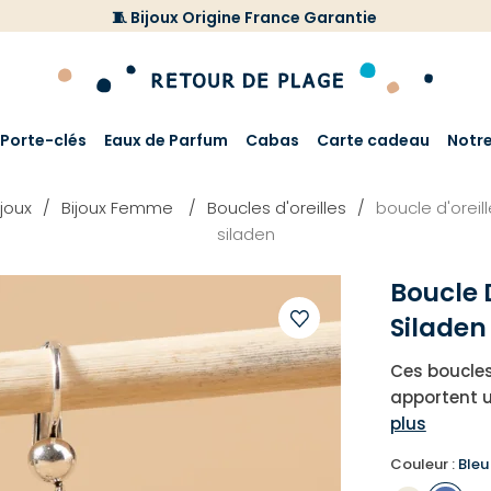
🧵 Bijoux Origine France Garantie
Porte-clés
Eaux de Parfum
Cabas
Carte cadeau
Notr
ijoux
Bijoux Femme
Boucles d'oreilles
boucle d'orei
siladen
Boucle 
Siladen
Ajouter
Ces boucles
à
apportent u
votre
plus
liste
d'envies
Couleur :
Ble