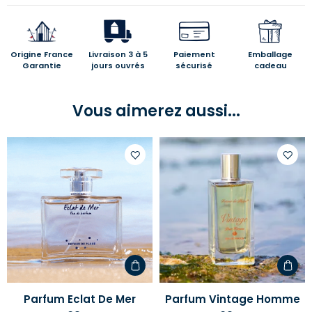
Origine France
Livraison 3 à 5
Paiement
Emballage
Garantie
jours ouvrés
sécurisé
cadeau
Vous aimerez aussi...
Ajouter
Ajoute
à
à
votre
votre
liste
liste
d'envies
d'envi
Parfum Eclat De Mer
Parfum Vintage Homme