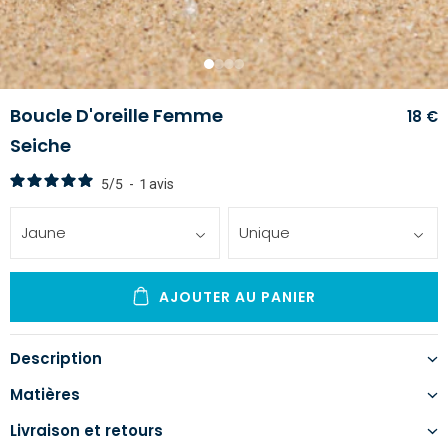
1
2
3
4
Boucle D'oreille Femme
18 €
Seiche
5
/
5
-
1
avis
Jaune
Unique
AJOUTER AU PANIER
Description
Matières
Livraison et retours