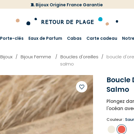
🧵 Bijoux Origine France Garantie
Porte-clés
Eaux de Parfum
Cabas
Carte cadeau
Notr
Bijoux
Bijoux Femme
Boucles d'oreilles
boucle d'or
salmo
Boucle 
Salmo
Ajouter
Plongez da
à
l'océan ave
votre
liste
Couleur :
Sau
d'envies