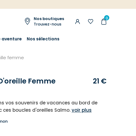
0
Nos boutiques
Trouvez-nous
e aventure
Nos sélections
eille femme
D'oreille Femme
21 €
ns vos souvenirs de vacances au bord de
c ces boucles d'oreilles Salmo.
voir plus
mon