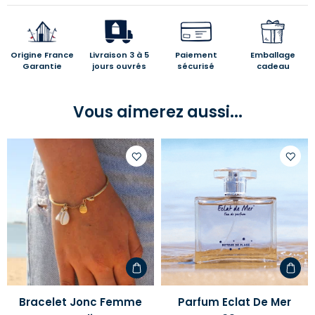
Origine France
Livraison 3 à 5
Paiement
Emballage
Garantie
jours ouvrés
sécurisé
cadeau
Vous aimerez aussi...
Ajouter
Ajoute
à
à
votre
votre
liste
liste
d'envies
d'envi
Bracelet Jonc Femme
Parfum Eclat De Mer