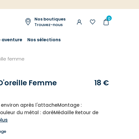
0
Nos boutiques
Trouvez-nous
e aventure
Nos sélections
eille femme
D'oreille Femme
18 €
cm environ après l'attacheMontage :
leur du métal : doréMédaille Retour de
plus
nge