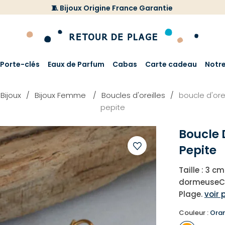
🧵 Bijoux Origine France Garantie
Porte-clés
Eaux de Parfum
Cabas
Carte cadeau
Notr
Bijoux
Bijoux Femme
Boucles d'oreilles
boucle d'or
pepite
Boucle 
Pepite
Ajouter
Taille : 3 
à
dormeuseCou
votre
Plage.
voir 
liste
d'envies
Couleur :
Ora