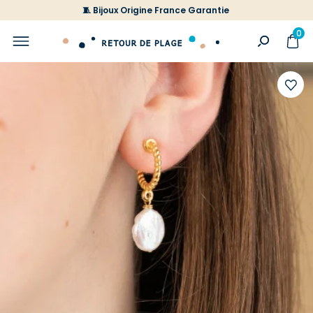
🧵 Bijoux Origine France Garantie
0
Ajoute
à
votre
liste
d'envi