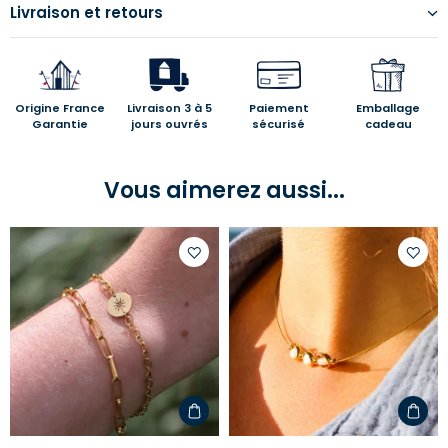
Livraison et retours
Origine France
Livraison 3 à 5
Paiement
Emballage
Garantie
jours ouvrés
sécurisé
cadeau
Vous aimerez aussi...
Ajouter
Ajoute
à
à
votre
votre
liste
liste
d'envies
d'envi