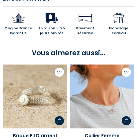
Origine France
Livraison 3 à 5
Paiement
Emballage
Garantie
jours ouvrés
sécurisé
cadeau
Vous aimerez aussi...
Ajouter
Ajoute
à
à
votre
votre
liste
liste
d'envies
d'envi
Bague Fil D'argent
Collier Femme