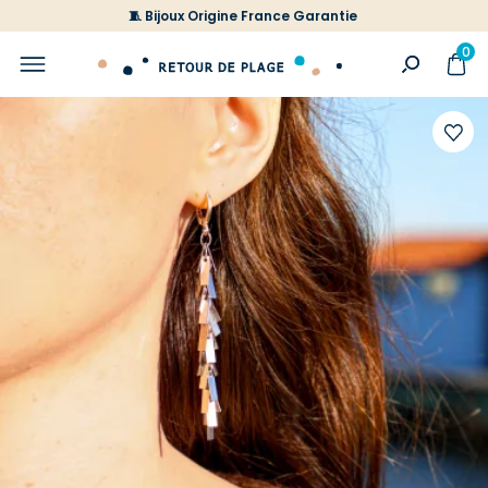
🧵 Bijoux Origine France Garantie
0
Ajoute
à
votre
liste
d'envi