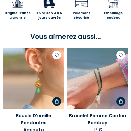
Origine France
Livraison 3 à 5
Paiement
Emballage
Garantie
jours ouvrés
sécurisé
cadeau
Vous aimerez aussi...
Ajouter
Ajoute
à
à
votre
votre
liste
liste
d'envies
d'envi
Boucle D'oreille
Bracelet Femme Cordon
Pendantes
Bombay
Aminata
17 €