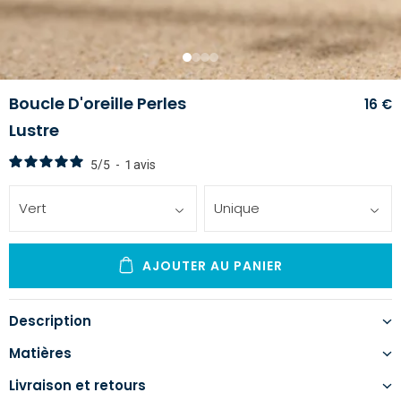
1
2
3
4
Boucle D'oreille Perles
16 €
Lustre
5
/
5
-
1
avis
Vert
Unique
AJOUTER AU PANIER
Description
Matières
Livraison et retours