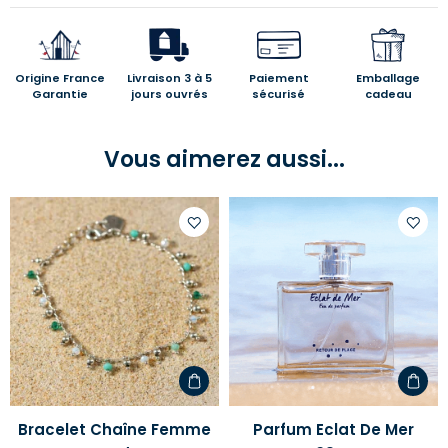
Origine France
Livraison 3 à 5
Paiement
Emballage
Garantie
jours ouvrés
sécurisé
cadeau
Vous aimerez aussi...
Ajouter
Ajoute
à
à
votre
votre
liste
liste
d'envies
d'envi
Bracelet Chaîne Femme
Parfum Eclat De Mer