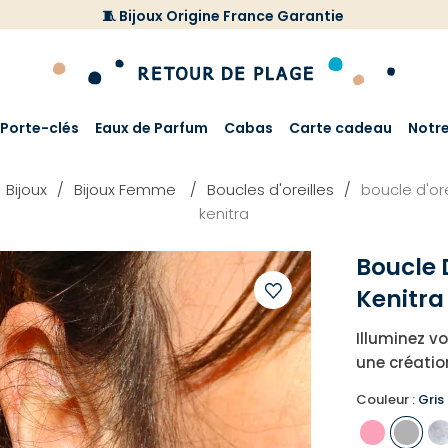
🧵 Bijoux Origine France Garantie
Porte-clés
Eaux de Parfum
Cabas
Carte cadeau
Notr
Bijoux
Bijoux Femme
Boucles d'oreilles
boucle d'ore
kenitra
Boucle D
Kenitra
Ajouter
Illuminez vo
à
une créatio
votre
liste
Couleur :
Gris
d'envies