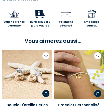
Origine France
Livraison 3 à 5
Paiement
Emballage
Garantie
jours ouvrés
sécurisé
cadeau
Vous aimerez aussi...
Ajouter
Ajoute
à
à
votre
votre
liste
liste
d'envies
d'envi
Boucle D'oreille Perles
Bracelet Personnalisé