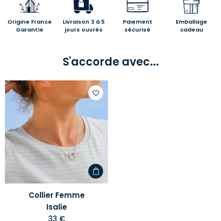
Origine France
Livraison 3 à 5
Paiement
Emballage
Garantie
jours ouvrés
sécurisé
cadeau
S'accorde avec...
Ajouter
à
votre
liste
d'envies
Collier Femme
Isalie
33 €