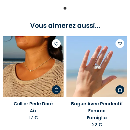
Vous aimerez aussi...
Ajouter
Ajoute
à
à
votre
votre
liste
liste
d'envies
d'envi
Collier Perle Doré
Bague Avec Pendentif
Aix
Femme
17 €
Famiglia
22 €