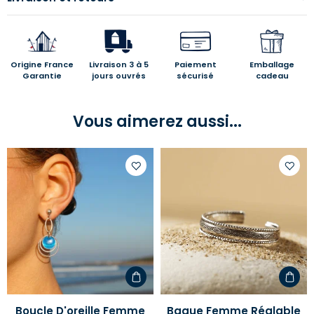
Origine France
Livraison 3 à 5
Paiement
Emballage
Garantie
jours ouvrés
sécurisé
cadeau
Vous aimerez aussi...
Ajouter
Ajoute
à
à
votre
votre
liste
liste
d'envies
d'envi
Boucle D'oreille Femme
Bague Femme Réglable