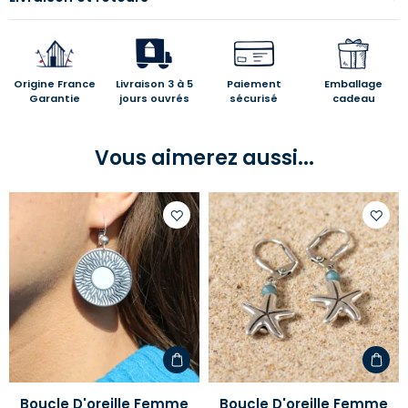
Origine France
Livraison 3 à 5
Paiement
Emballage
Garantie
jours ouvrés
sécurisé
cadeau
Vous aimerez aussi...
Ajouter
Ajoute
à
à
votre
votre
liste
liste
d'envies
d'envi
Boucle D'oreille Femme
Boucle D'oreille Femme