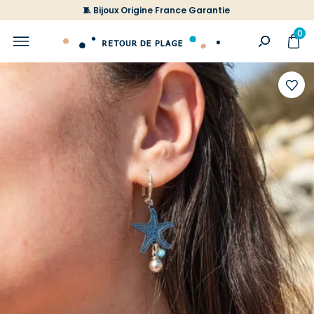
🧵 Bijoux Origine France Garantie
0
Ajoute
à
votre
liste
d'envi