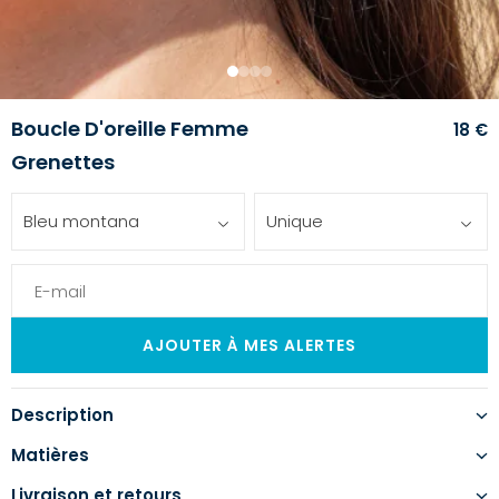
1
2
3
4
Boucle D'oreille Femme
18 €
Grenettes
Bleu montana
Unique
Description
Matières
Livraison et retours