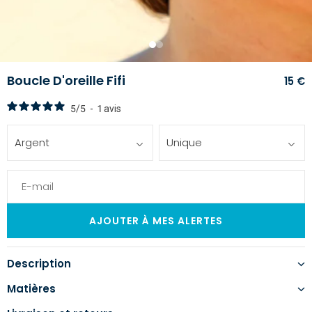
1
2
Boucle D'oreille Fifi
15 €
5
/
5
-
1
avis
Argent
Unique
Description
Matières