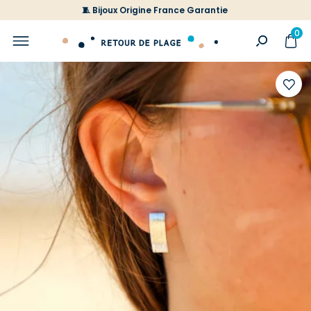
🧵 Bijoux Origine France Garantie
0
Ajoute
à
votre
liste
d'envi