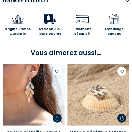
Livraison et retours
Origine France
Livraison 3 à 5
Paiement
Emballage
Garantie
jours ouvrés
sécurisé
cadeau
Vous aimerez aussi...
Ajouter
Ajoute
à
à
votre
votre
liste
liste
d'envies
d'envi