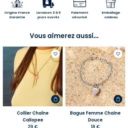
Origine France
Livraison 3 à 5
Paiement
Emballage
Garantie
jours ouvrés
sécurisé
cadeau
Vous aimerez aussi...
Ajouter
Ajoute
à
à
votre
votre
liste
liste
d'envies
d'envi
Collier Chaîne
Bague Femme Chaine
Caliopee
Douce
29 €
18 €