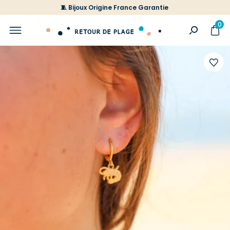
🧵 Bijoux Origine France Garantie
0
Ajoute
à
votre
liste
d'envi