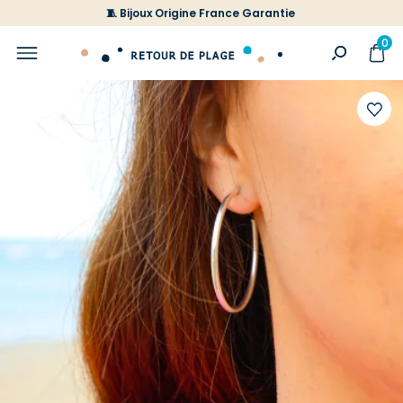
🧵 Bijoux Origine France Garantie
0
Ajoute
à
votre
liste
d'envi