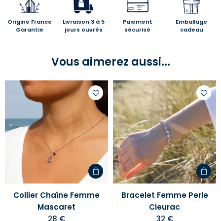
Origine France
Livraison 3 à 5
Paiement
Emballage
Garantie
jours ouvrés
sécurisé
cadeau
Vous aimerez aussi...
Ajouter
Ajoute
à
à
votre
votre
liste
liste
d'envies
d'envi
Collier Chaîne Femme
Bracelet Femme Perle
Mascaret
Cieurac
28 €
32 €