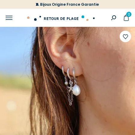
🧵 Bijoux Origine France Garantie
0
Ajoute
à
votre
liste
d'envi