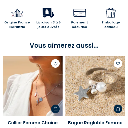
Origine France
Livraison 3 à 5
Paiement
Emballage
Garantie
jours ouvrés
sécurisé
cadeau
Vous aimerez aussi...
Ajouter
Ajoute
à
à
votre
votre
liste
liste
d'envies
d'envi
Collier Femme Chaine
Bague Réglable Femme