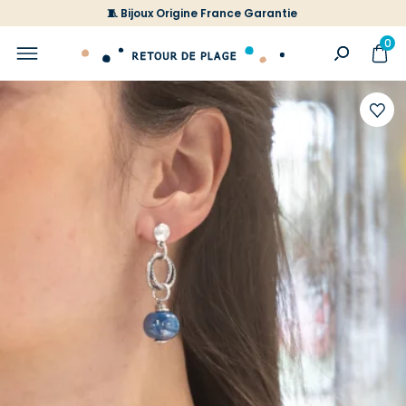
🧵 Bijoux Origine France Garantie
0
Ajoute
à
votre
liste
d'envi