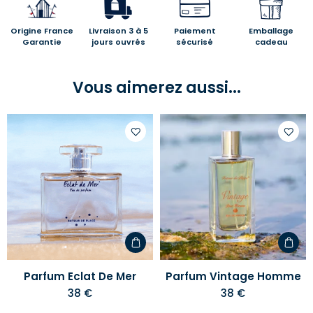
Origine France
Livraison 3 à 5
Paiement
Emballage
Garantie
jours ouvrés
sécurisé
cadeau
Vous aimerez aussi...
Ajouter
Ajoute
à
à
votre
votre
liste
liste
d'envies
d'envi
Parfum Eclat De Mer
Parfum Vintage Homme
38 €
38 €