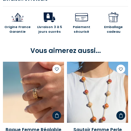
Origine France
Livraison 3 à 5
Paiement
Emballage
Garantie
jours ouvrés
sécurisé
cadeau
Vous aimerez aussi...
Ajouter
Ajoute
à
à
votre
votre
liste
liste
d'envies
d'envi
Bague Femme Réglable
Sautoir Femme Perle