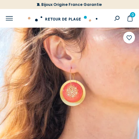
🧵 Bijoux Origine France Garantie
0
Ajoute
à
votre
liste
d'envi