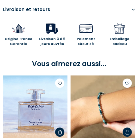
Livraison et retours
Origine France
Livraison 3 à 5
Paiement
Emballage
Garantie
jours ouvrés
sécurisé
cadeau
Vous aimerez aussi...
Ajouter
Ajoute
à
à
votre
votre
liste
liste
d'envies
d'envi