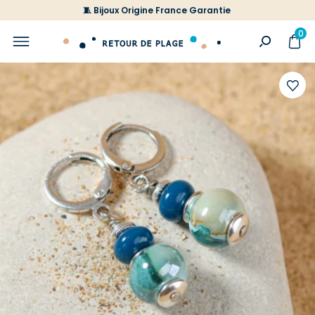
🧵 Bijoux Origine France Garantie
0
Ajoute
à
votre
liste
d'envi