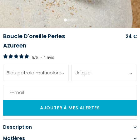
1
2
3
4
Boucle D'oreille Perles
24 €
Azureen
5
/
5
-
1
avis
Bleu petrole multicolore
Unique
Description
Matières