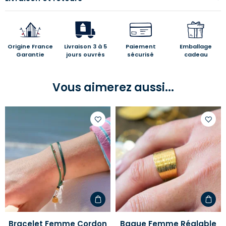
Origine France
Livraison 3 à 5
Paiement
Emballage
Garantie
jours ouvrés
sécurisé
cadeau
Vous aimerez aussi...
Ajouter
Ajoute
à
à
votre
votre
liste
liste
d'envies
d'envi
Bracelet Femme Cordon
Bague Femme Réglable