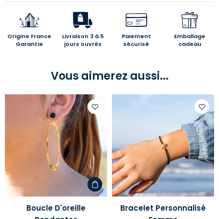
Origine France
Livraison 3 à 5
Paiement
Emballage
Garantie
jours ouvrés
sécurisé
cadeau
Vous aimerez aussi...
Ajouter
Ajoute
à
à
votre
votre
liste
liste
d'envies
d'envi
Boucle D'oreille
Bracelet Personnalisé