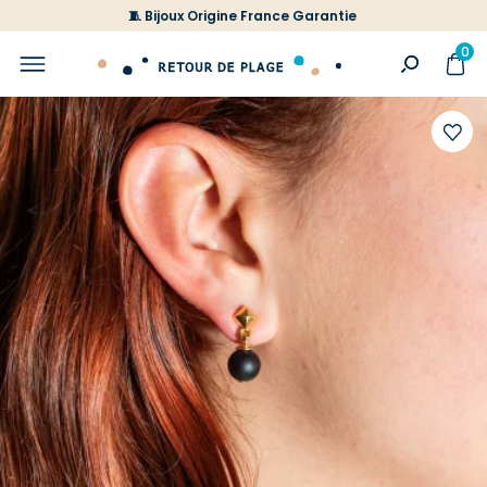
🧵 Bijoux Origine France Garantie
0
Ajoute
à
votre
liste
d'envi