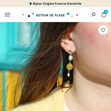
🧵 Bijoux Origine France Garantie
0
Ajoute
à
votre
liste
d'envi