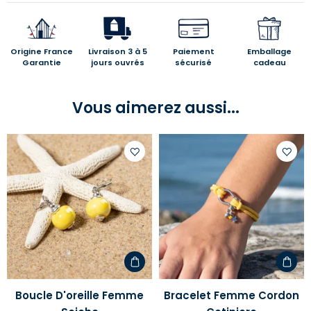
Origine France
Livraison 3 à 5
Paiement
Emballage
Garantie
jours ouvrés
sécurisé
cadeau
Vous aimerez aussi...
Ajouter
Ajoute
à
à
votre
votre
liste
liste
d'envies
d'envi
Boucle D'oreille Femme
Bracelet Femme Cordon