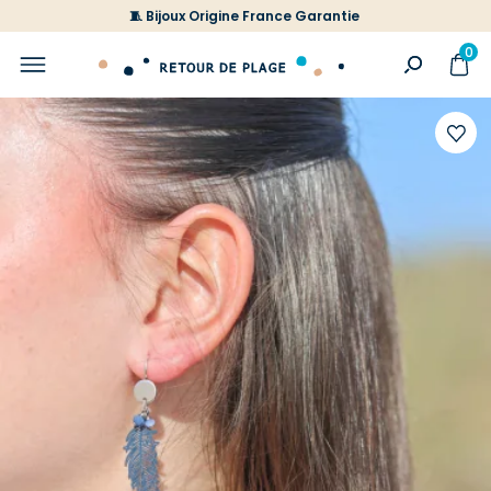
🧵 Bijoux Origine France Garantie
0
Ajoute
à
votre
liste
d'envi