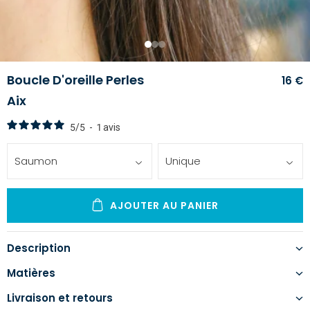
1
2
3
Boucle D'oreille Perles
16 €
Aix
5
/
5
-
1
avis
Saumon
Unique
AJOUTER AU PANIER
Description
Matières
Livraison et retours