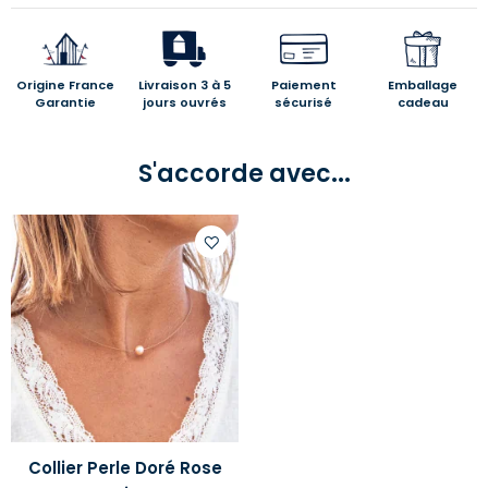
Origine France
Livraison 3 à 5
Paiement
Emballage
Garantie
jours ouvrés
sécurisé
cadeau
S'accorde avec...
Ajouter
à
votre
liste
d'envies
Collier Perle Doré Rose