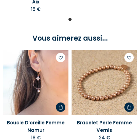
Aix
15 €
Vous aimerez aussi...
Ajouter
Ajoute
à
à
votre
votre
liste
liste
d'envies
d'envi
Boucle D'oreille Femme
Bracelet Perle Femme
Namur
Vernis
16 €
24 €