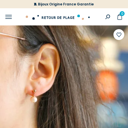
🧵 Bijoux Origine France Garantie
0
Ajoute
à
votre
liste
d'envi