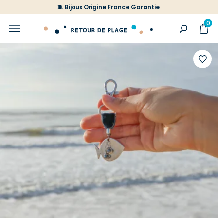
🧵 Bijoux Origine France Garantie
0
Ajoute
à
votre
liste
d'envi