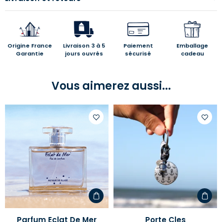
Origine France
Livraison 3 à 5
Paiement
Emballage
Garantie
jours ouvrés
sécurisé
cadeau
Vous aimerez aussi...
Ajouter
Ajoute
à
à
votre
votre
liste
liste
d'envies
d'envi
Parfum Eclat De Mer
Porte Cles