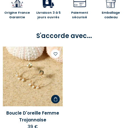
Origine France
Livraison 3 à 5
Paiement
Emballage
Garantie
jours ouvrés
sécurisé
cadeau
S'accorde avec...
Ajouter
à
votre
liste
d'envies
Boucle D'oreille Femme
Trojannaise
39 €