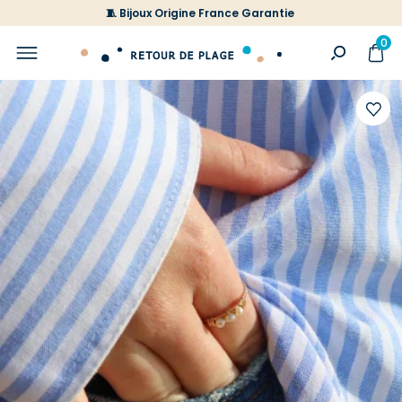
🧵 Bijoux Origine France Garantie
0
Ajoute
à
votre
liste
d'envi