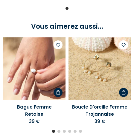
Vous aimerez aussi...
Ajouter
Ajoute
à
à
votre
votre
liste
liste
d'envies
d'envi
Bague Femme
Boucle D'oreille Femme
Retaise
Trojannaise
39 €
39 €