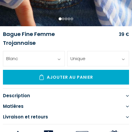
1
2
3
4
5
Bague Fine Femme
39 €
Trojannaise
Blanc
Unique
AJOUTER AU PANIER
Description
Matières
Livraison et retours