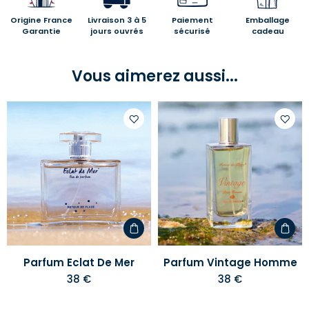
Origine France
Livraison 3 à 5
Paiement
Emballage
Garantie
jours ouvrés
sécurisé
cadeau
Vous aimerez aussi...
Ajouter
Ajoute
à
à
votre
votre
liste
liste
d'envies
d'envi
Parfum Eclat De Mer
Parfum Vintage Homme
38 €
38 €