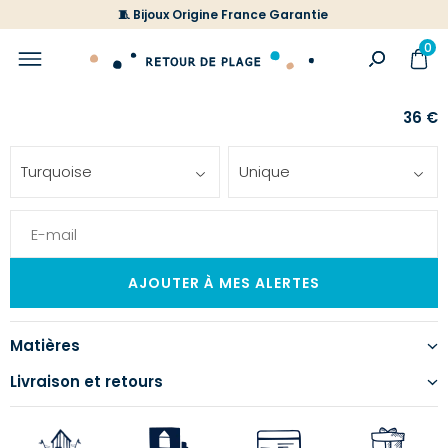
🧵 Bijoux Origine France Garantie
0
36 €
Ajoute
Turquoise
Unique
à
votre
liste
d'envi
Matières
Livraison et retours