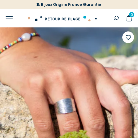
🧵 Bijoux Origine France Garantie
0
Ajoute
à
votre
liste
d'envi