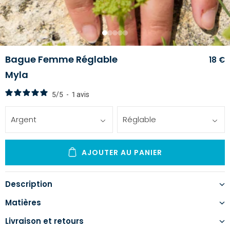
1
2
3
4
5
Bague Femme Réglable
18 €
Myla
5
/
5
-
1
avis
Argent
Réglable
AJOUTER AU PANIER
Description
Matières
Livraison et retours