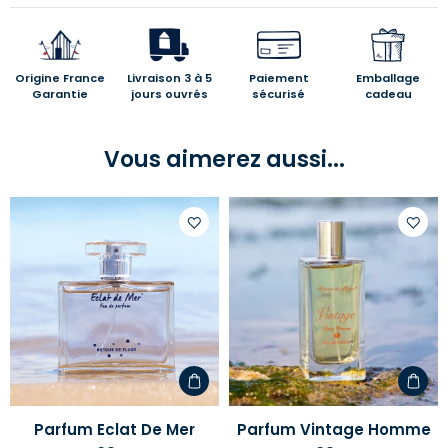
Origine France
Livraison 3 à 5
Paiement
Emballage
Garantie
jours ouvrés
sécurisé
cadeau
Vous aimerez aussi...
Ajouter
Ajoute
à
à
votre
votre
liste
liste
d'envies
d'envi
Parfum Eclat De Mer
Parfum Vintage Homme