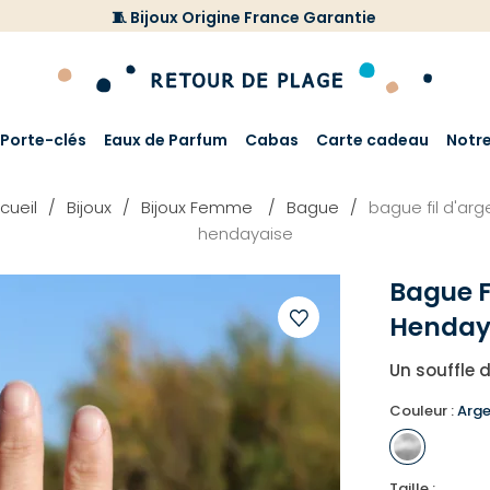
🧵 Bijoux Origine France Garantie
Porte-clés
Eaux de Parfum
Cabas
Carte cadeau
Notr
cueil
Bijoux
Bijoux Femme
Bague
bague fil d'arg
hendayaise
Bague F
Henday
Ajouter
Un souffle 
à
votre
Couleur :
Arge
liste
d'envies
Taille :