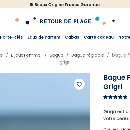
🧵 Bijoux Origine France Garantie
Porte-clés
Eaux de Parfum
Cabas
Carte cadeau
Notr
ux
Bijoux Femme
Bague
Bague réglable
bague f
grigri
Bague 
Grigri
Ajouter
à
votre
Grigri est 
liste
votre peau.
d'envies
Couleur :
Dor