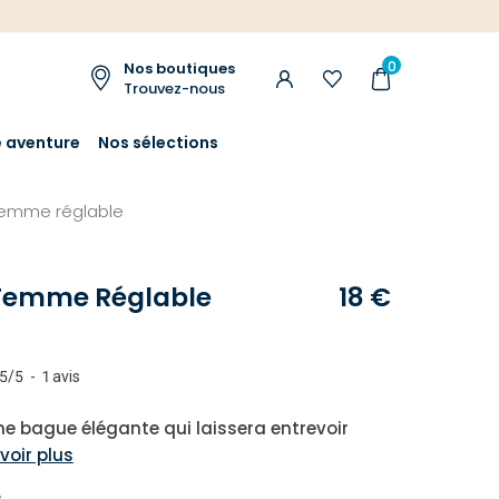
0
Nos boutiques
Trouvez-nous
e aventure
Nos sélections
emme réglable
Femme Réglable
18 €
5
/
5
-
1
avis
une bague élégante qui laissera entrevoir
voir plus
e