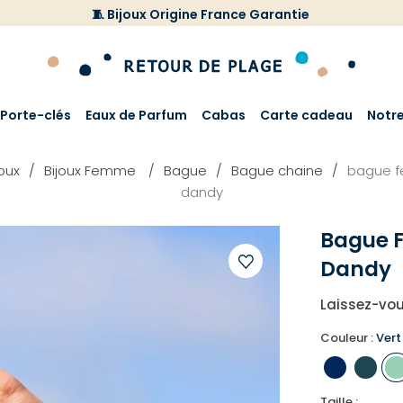
🧵 Bijoux Origine France Garantie
Porte-clés
Eaux de Parfum
Cabas
Carte cadeau
Notr
joux
Bijoux Femme
Bague
Bague chaine
bague 
dandy
Bague 
Dandy
Ajouter
Laissez-vou
à
votre
Couleur :
Vert
liste
d'envies
Taille :