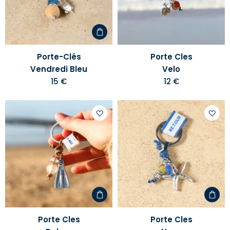
liste
liste
d'envies
d'envi
Porte-Clés
Porte Cles
Vendredi Bleu
Velo
15 €
12 €
Ajouter
Ajoute
à
à
votre
votre
liste
liste
d'envies
d'envi
Porte Cles
Porte Cles