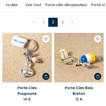
Voir tout
Porte clés décapsuleur
Porte cl
FILTRER
<
1
2
3
>
Ajouter
Ajoute
à
à
votre
votre
liste
liste
d'envies
d'envi
Porte Cles
Porte Cles Bois
Poupoune
Breton
14 €
12 €