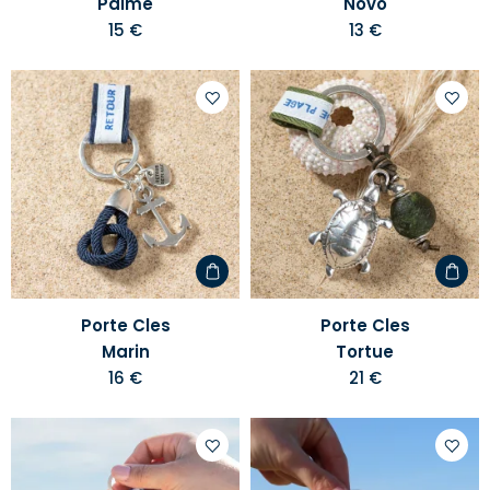
Palme
Novo
15 €
13 €
Ajouter
Ajoute
à
à
votre
votre
liste
liste
d'envies
d'envi
Porte Cles
Porte Cles
Marin
Tortue
16 €
21 €
Ajouter
Ajoute