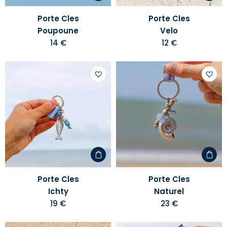
Porte Cles
Porte Cles
Poupoune
Velo
14 €
12 €
Ajouter
Ajoute
à
à
votre
votre
liste
liste
d'envies
d'envi
Porte Cles
Porte Cles
Ichty
Naturel
19 €
23 €