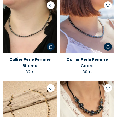
Ajouter
Ajoute
à
à
votre
votre
liste
liste
d'envies
d'envi
Collier Perle Femme
Collier Perle Femme
Bitume
Cadre
32 €
30 €
Ajouter
Ajoute
à
à
votre
votre
liste
liste