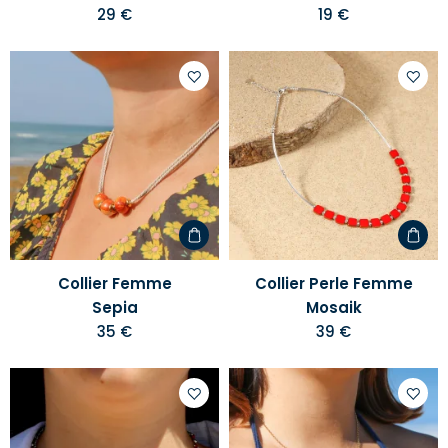
29 €
19 €
Ajouter
Ajoute
à
à
votre
votre
liste
liste
d'envies
d'envi
Collier Femme
Collier Perle Femme
Sepia
Mosaik
35 €
39 €
Ajouter
Ajoute
à
à