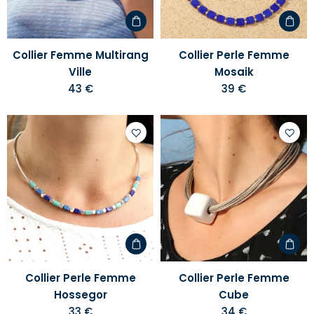
Collier Femme Multirang
Collier Perle Femme
Ville
Mosaik
43 €
39 €
Ajouter
Ajoute
à
à
votre
votre
liste
liste
d'envies
d'envi
Collier Perle Femme
Collier Perle Femme
Hossegor
Cube
33 €
34 €