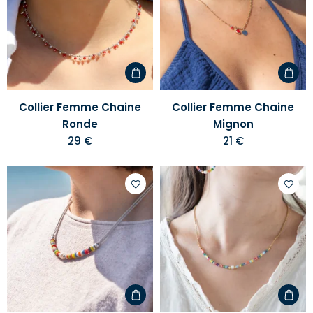
votre
votre
liste
liste
d'envies
d'envi
Collier Femme Chaine
Collier Femme Chaine
Ronde
Mignon
29 €
21 €
Ajouter
Ajoute
à
à
votre
votre
liste
liste
d'envies
d'envi