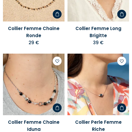
d'envies
d'envi
Collier Femme Chaine
Collier Femme Long
Ronde
Brigitte
29 €
39 €
Ajouter
Ajoute
à
à
votre
votre
liste
liste
d'envies
d'envi
Collier Femme Chaine
Collier Perle Femme
Iduna
Riche