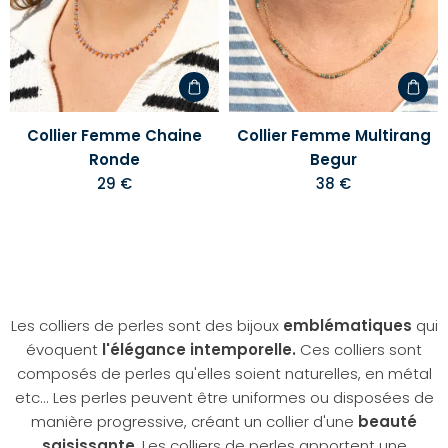
votre
votre
liste
liste
d'envies
d'envi
Collier Femme Chaine
Collier Femme Multirang
Ronde
Begur
29 €
38 €
Les colliers de perles sont des bijoux
emblématiques
qui
évoquent
l'élégance intemporelle.
Ces colliers sont
composés de perles qu'elles soient naturelles, en métal
etc... Les perles peuvent être uniformes ou disposées de
manière progressive, créant un collier d'une
beauté
saisissante
. Les colliers de perles apportent une