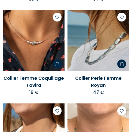
Ajouter
Ajoute
à
à
votre
votre
liste
liste
d'envies
d'envi
Collier Femme Coquillage
Collier Perle Femme
Tavira
Royan
19 €
47 €
Ajouter
Ajoute
à
à