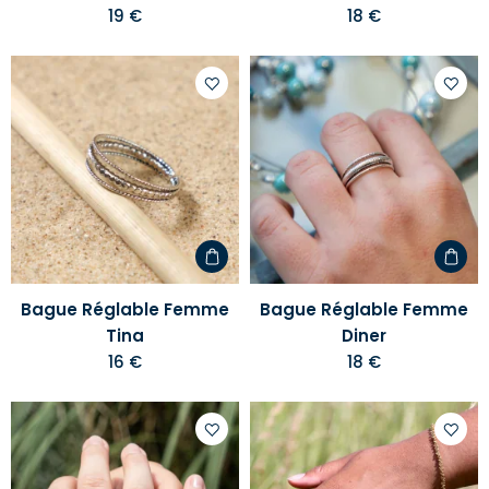
19 €
18 €
Ajouter
Ajoute
à
à
votre
votre
liste
liste
d'envies
d'envi
Bague Réglable Femme
Bague Réglable Femme
Tina
Diner
16 €
18 €
Ajouter
Ajoute
à
à