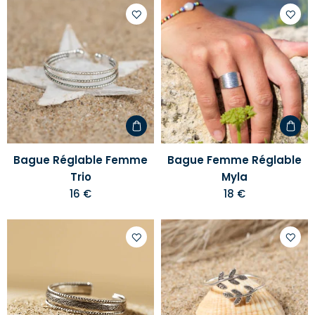
Ajouter
Ajoute
à
à
votre
votre
liste
liste
d'envies
d'envi
Bague Réglable Femme
Bague Femme Réglable
Trio
Myla
16 €
18 €
Ajouter
Ajoute
à
à
votre
votre
liste
liste