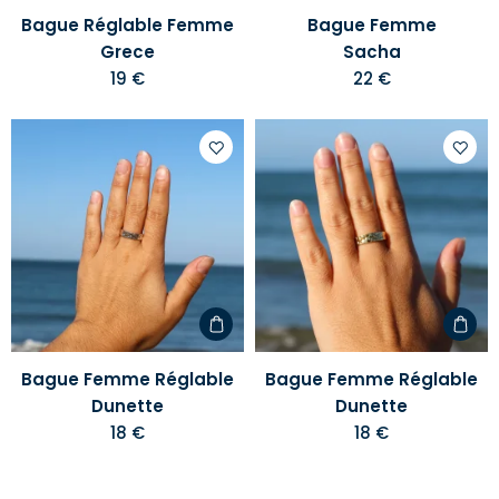
Bague Réglable Femme
Bague Femme
Grece
Sacha
19 €
22 €
Ajouter
Ajoute
à
à
votre
votre
liste
liste
d'envies
d'envi
Bague Femme Réglable
Bague Femme Réglable
Dunette
Dunette
18 €
18 €