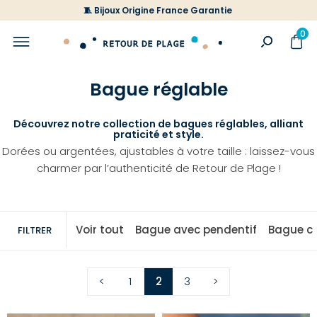
🧵 Bijoux Origine France Garantie
0
Bague réglable
Découvrez notre collection de bagues réglables, alliant
praticité et style.
Dorées ou argentées, ajustables à votre taille : laissez-vous
charmer par l’authenticité de Retour de Plage !
Voir tout
Bague avec pendentif
Bague c
FILTRER
<
1
2
3
>