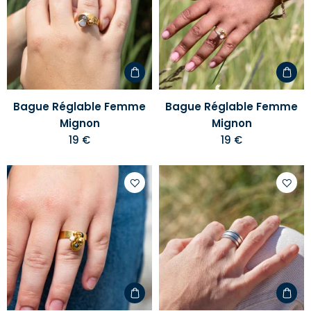
votre
votre
liste
liste
d'envies
d'envi
Bague Réglable Femme
Bague Réglable Femme
Mignon
Mignon
19 €
19 €
Ajouter
Ajoute
à
à
votre
votre
liste
liste
d'envies
d'envi