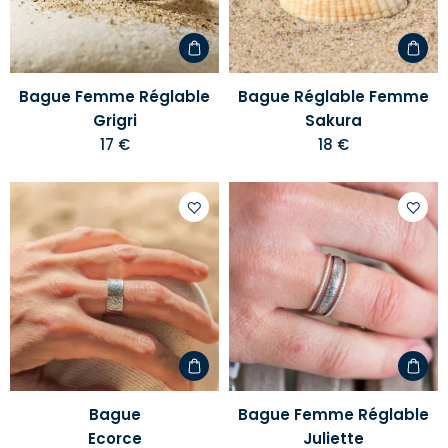
d'envies
d'envi
Bague Femme Réglable
Bague Réglable Femme
Grigri
Sakura
17 €
18 €
Ajouter
Ajoute
à
à
votre
votre
liste
liste
d'envies
d'envi
Bague
Bague Femme Réglable
Ecorce
Juliette