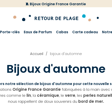
🧵 Bijoux Origine France Garantie
Porte-clés
Eaux de Parfum
Cabas
Carte cadeau
Notr
Accueil
bijoux d'automne
Bijoux d'automne
rs notre sélection de bijoux d'automne pour cette nouvelle s
éations
Origine France Garantie
fabriquées à la main avec d
res comme le
lin
, la
céramique
, le
verre
, les
perles naturel
nous rappellent de doux souvenirs du
bord de mer.