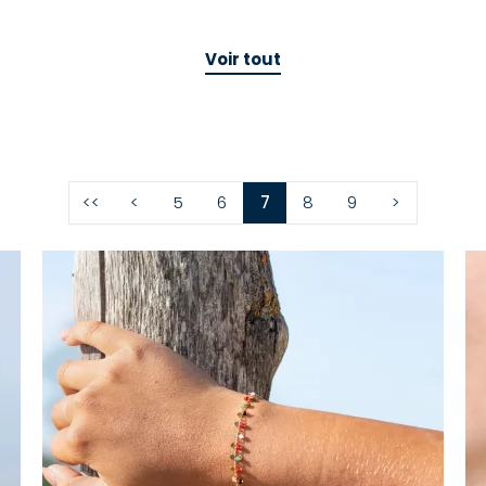
Voir tout
<<
<
5
6
7
8
9
>