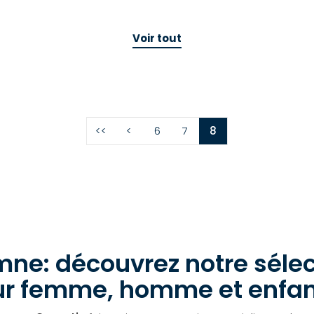
Voir tout
<<
<
6
7
8
mne: découvrez notre sélec
r femme, homme et enfan