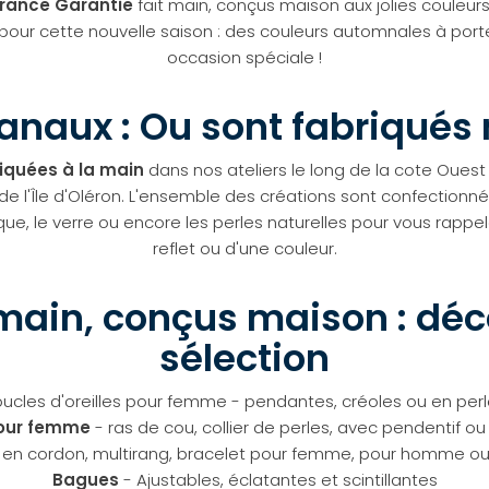
France Garantie
fait main, conçus maison aux jolies couleu
s pour cette nouvelle saison : des couleurs automnales à port
occasion spéciale !
sanaux : Ou sont fabriqués 
iquées à la main
dans nos ateliers le long de la cote Oues
 de l'Île d'Oléron. L'ensemble des créations sont confectionn
ue, le verre ou encore les perles naturelles pour vous rappel
reflet ou d'une couleur.
 main, conçus maison : dé
sélection
ucles d'oreilles pour femme - pendantes, créoles ou en per
pour femme
- ras de cou, collier de perles, avec pendentif ou 
 en cordon, multirang, bracelet pour femme, pour homme ou
Bagues
- Ajustables, éclatantes et scintillantes