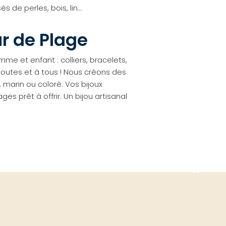
 de perles, bois, lin…
ur de Plage
 et enfant : colliers, bracelets,
 toutes et à tous ! Nous créons des
 marin ou coloré. Vos bijoux
 prêt à offrir. Un bijou artisanal
Aller
en
haut