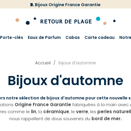
🧵 Bijoux Origine France Garantie
Porte-clés
Eaux de Parfum
Cabas
Carte cadeau
Notr
Accueil
bijoux d'automne
Bijoux d'automne
rs notre sélection de bijoux d'automne pour cette nouvelle s
éations
Origine France Garantie
fabriquées à la main avec d
res comme le
lin
, la
céramique
, le
verre
, les
perles naturel
nous rappellent de doux souvenirs du
bord de mer.