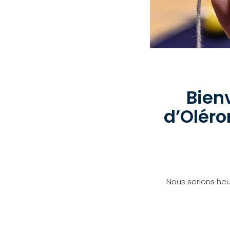
Bienv
d’Oléron
Nous serions heu