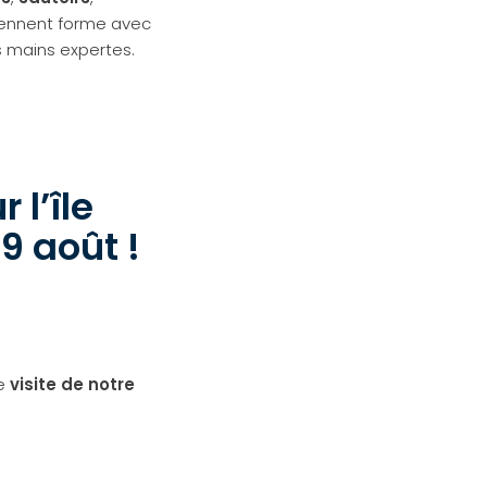
ennent forme avec
s mains expertes.
 l’île
 9 août !
ne
visite de notre