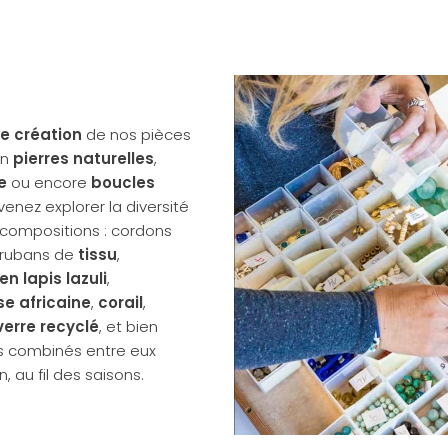
de création
de nos pièces
n
pierres naturelles
,
e
ou encore
boucles
 venez explorer la diversité
 compositions : cordons
, rubans de
tissu
,
en lapis lazuli
,
se africaine
,
corail
,
verre recyclé
, et bien
 combinés entre eux
n, au fil des saisons.