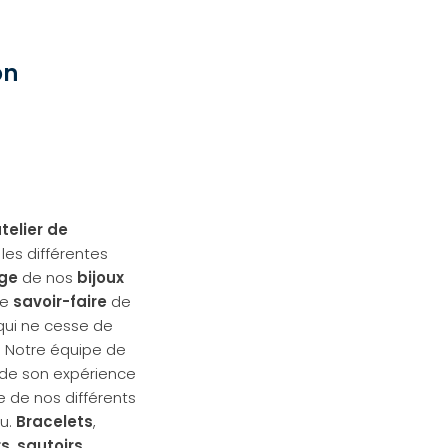
on
telier de
les différentes
ge
de nos
bijoux
le
savoir-faire
de
qui ne cesse de
s. Notre équipe de
t de son expérience
e de nos différents
u.
Bracelets
,
rs
,
sautoirs
,