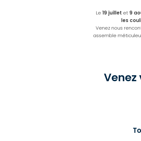
Le
19 juillet
et
9 ao
les coul
Venez nous rencontr
assemble méticuleus
Venez v
To