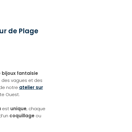
our de Plage
bijoux fantaisie
e des vagues et des
 de notre
atelier sur
te Ouest.
u
est
unique
, chaque
 d’un
coquillage
ou