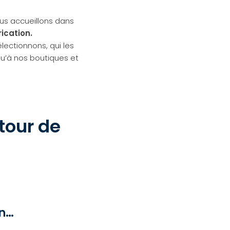
ous accueillons dans
rication.
lectionnons, qui les
u’à nos boutiques et
etour de
on…