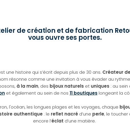
atelier de création et de fabrication Ret
vous ouvre ses portes.
t une histoire qui s’écrit depuis plus de 30 ans.
Créateur de 
 nom résonne comme une invitation à vous évader au rythm
posons,
à la main
, des
bijoux naturels
et
uniques
: au sein
ron
et également au sein de nos
11 boutiques
longeant la cô
Oléron, l'océan, les longues plages et les voyages, chaque
bijo
stoire authentique
: le
reflet nacré
d’une
perle
, le toucher
encore l’
éclat
d’une matière.