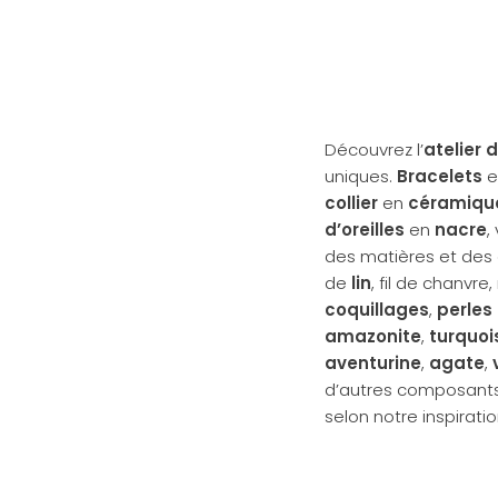
Découvrez l’
atelier 
uniques.
Bracelets
e
collier
en
céramiqu
d’oreilles
en
nacre
,
des matières et des
de
lin
, fil de chanvre
coquillages
,
perles 
amazonite
,
turquoi
aventurine
,
agate
,
d’autres composants
selon notre inspiratio