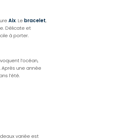
rure
Aix
. Le
bracelet
,
e. Délicate et
ile à porter.
évoquent l’océan,
d… Après une année
ns l’été.
adeaux variée est