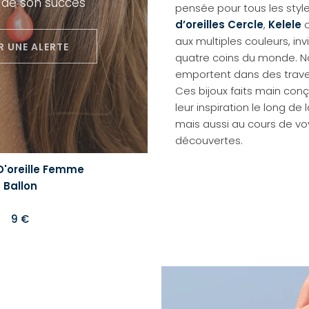
 de son succès
pensée pour tous les styl
d’oreilles
Cercle
,
Kelele
aux multiples couleurs, in
R UNE ALERTE
quatre coins du monde. N
emportent dans des trave
Ces bijoux faits main con
leur inspiration le long de
mais aussi au cours de v
découvertes.
D'oreille Femme
Ballon
9 €