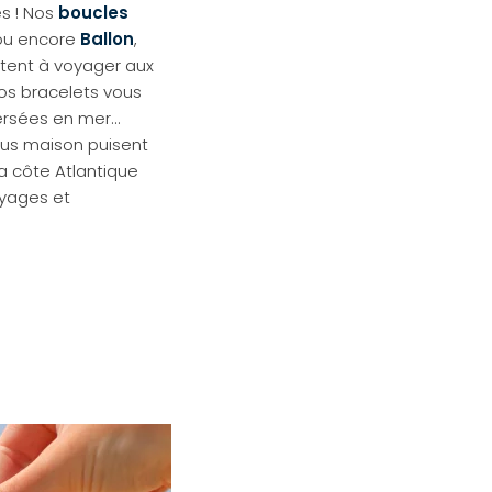
es ! Nos
boucles
ou encore
Ballon
,
vitent à voyager aux
os bracelets vous
rsées en mer...
çus maison puisent
 la côte Atlantique
oyages et