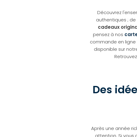
Découvrez l'ens
authentiques ; de
cadeaux origina
pensez à nos
cart
commande en ligne o
disponible sur no
Retrouvez
Des idée
Après une année ric
attention. Si vous