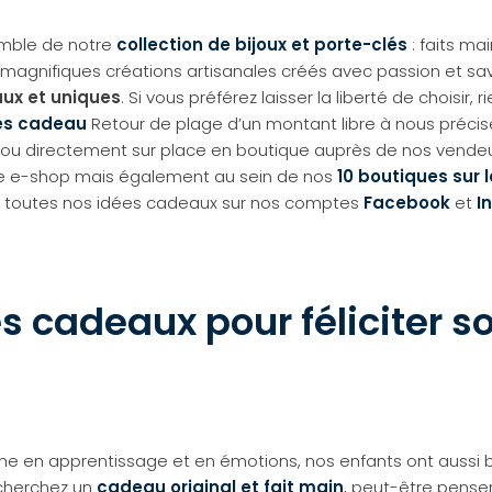
emble de notre
collection de bijoux et porte-clés
: faits ma
 magnifiques créations artisanales créés avec passion et sav
ux et uniques
. Si vous préférez laisser la liberté de choisir, 
es cadeau
Retour de plage d’un montant libre à nous préci
u directement sur place en boutique auprès de nos vendeus
tre e-shop mais également au sein de nos
10 boutiques sur 
 toutes nos idées cadeaux sur nos comptes
Facebook
et
I
s cadeaux pour féliciter s
he en apprentissage et en émotions, nos enfants ont aussi b
 cherchez un
cadeau original et fait main
, peut-être pense