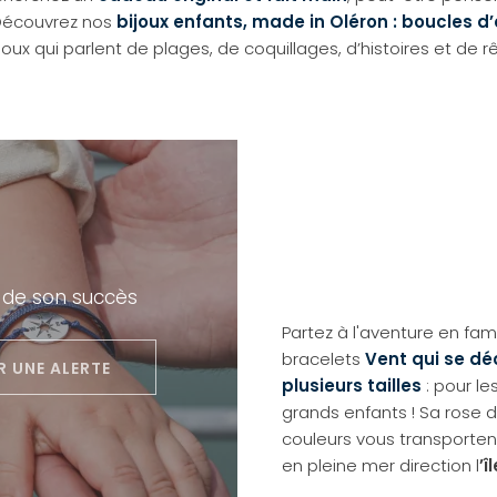
 Découvrez nos
bijoux enfants, made in Oléron : boucles d’o
joux qui parlent de plages, de coquillages, d’histoires et de rê
 de son succès
Partez à l'aventure en fam
bracelets
Vent qui se dé
R UNE ALERTE
plusieurs tailles
: pour le
grands enfants ! Sa rose 
couleurs vous transporte
en pleine mer direction l
’î