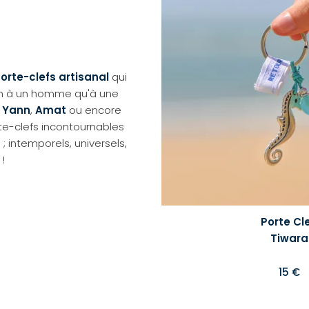
orte-clefs artisanal
qui
en à un homme qu'à une
,
Yann
,
Amat
ou encore
te-clefs incontournables
; intemporels, universels,
 !
Porte Cl
Tiwara
15 €