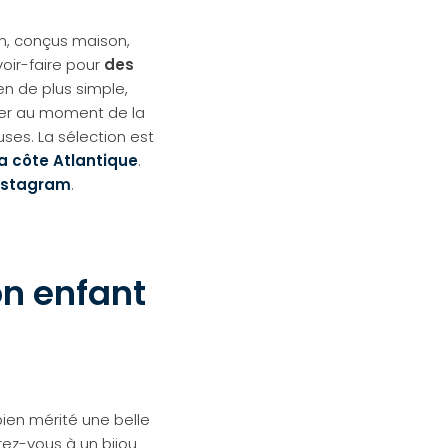
in, conçus maison,
oir-faire pour
des
rien de plus simple,
ser au moment de la
es. La sélection est
la côte Atlantique
.
nstagram
.
on enfant
ien mérité une belle
rez-vous à un bijou