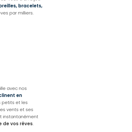
reilles, bracelets,
ves par milliers.
ille avec nos
clinent en
s petits et les
des vents et ses
nt instantanément
le de vos rêves
.