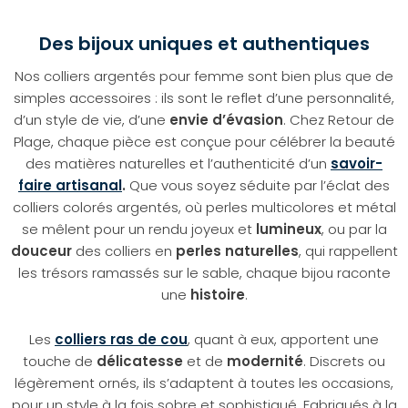
Des bijoux uniques et authentiques
Nos colliers argentés pour femme sont bien plus que de
simples accessoires : ils sont le reflet d’une personnalité,
d’un style de vie, d’une
envie d’évasion
. Chez Retour de
Plage, chaque pièce est conçue pour célébrer la beauté
des matières naturelles et l’authenticité d’un
savoir-
faire artisanal
.
Que vous soyez séduite par l’éclat des
colliers colorés argentés, où perles multicolores et métal
se mêlent pour un rendu joyeux et
lumineux
, ou par la
douceur
des colliers en
perles naturelles
, qui rappellent
les trésors ramassés sur le sable, chaque bijou raconte
une
histoire
.
Les
colliers ras de cou
, quant à eux, apportent une
touche de
délicatesse
et de
modernité
. Discrets ou
légèrement ornés, ils s’adaptent à toutes les occasions,
pour un style à la fois sobre et sophistiqué. Fabriqués à la