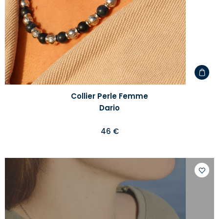
Collier Perle Femme
Dario
46 €
Ajoute
à
votre