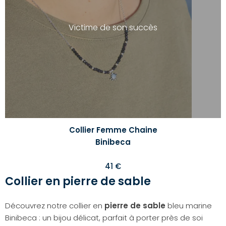
liste
d'envi
Victime de son succès
Collier Femme Chaine
Binibeca
41 €
Collier en pierre de sable
Découvrez notre collier en
pierre de sable
bleu marine
Binibeca : un bijou délicat, parfait à porter près de soi