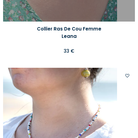
Collier Ras De Cou Femme
Leana
33 €
Ajoute
à
votre
liste
d'envi